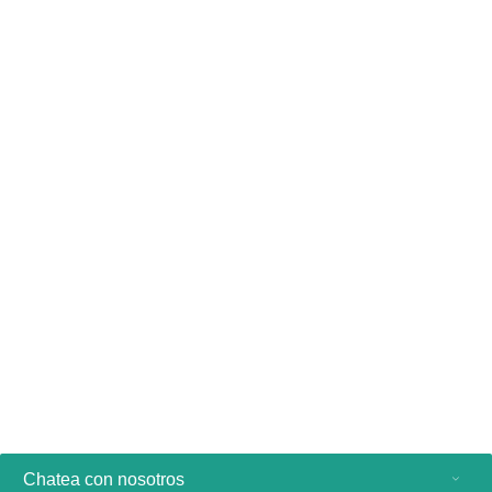
Arteriovenous TRANCE
Ver producto
Chatea con nosotros