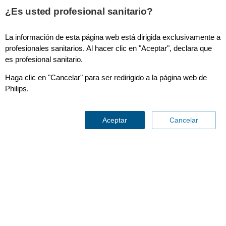
This page is also available in
United States (English)
¿Es usted profesional sanitario?
La información de esta página web está dirigida exclusivamente a
profesionales sanitarios. Al hacer clic en "Aceptar", declara que
es profesional sanitario.
Selector de aplicaciones clínicas
Haga clic en "Cancelar" para ser redirigido a la página web de
Philips.
Aceptar
Cancelar
Selector de aplicaciones
clínicas
Contáctenos