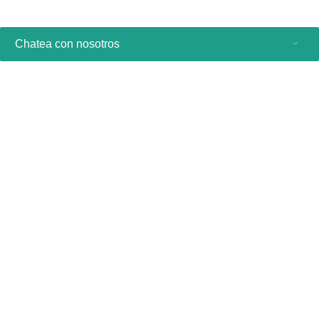
Chatea con nosotros
Productos de consumo
Profesionales sanitarios
Otras soluciones comerciales
Acerca de nosotros
Contacto y asistencia
Manténgase al día