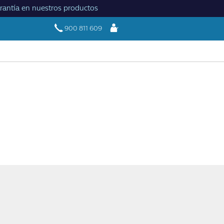
rantía en nuestros productos
Iniciar
900 811 609
sesión