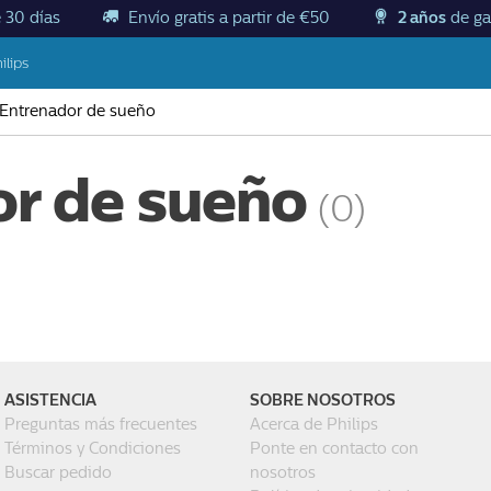
 30 días
Envío gratis a partir de €50
2 años
de ga
ilips
Entrenador de sueño
r de sueño
(0)
ASISTENCIA
SOBRE NOSOTROS
Preguntas más frecuentes
Acerca de Philips
Términos y Condiciones
Ponte en contacto con
Buscar pedido
nosotros