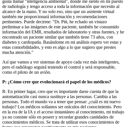
gusta llamar "inteligencia ambiental", donde me siento en mi puesto
de radiología y tengo acceso a toda la información que necesito al
alcance de la mano. Y no solo eso, sino que un asistente virtual
también me proporcionará información y recomendaciones
pertinentes. Puede decirme: "Dr. Pitt, he echado un vistazo
preliminar a las imágenes de este paciente, también he consumido
información del EMR, resultados de laboratorio y otras fuentes, y he
encontrado un paciente similar que también tiene 73 años, con
diabetes y cardiopatía. Basándome en mi análisis espero ver estas y
estas comorbilidades, y esto es algo a lo que sugiero que prestes
mucha atención."
Así que vamos a ver sistemas de apoyo cada vez más inteligentes,
pero el radiólogo seguirá teniendo el control y será responsable,
como el piloto de un avión.
P: ¿Cómo cree que evolucionará el papel de los médicos?
R: En primer lugar, creo que es importante darse cuenta de que la
automatización casi nunca sustituye a las personas. Cambia a las
personas. Todo el mundo va a tener que pensar: ¿cuál es mi nuevo
trabajo? Los médicos solíamos ser oráculos del conocimiento. Pero
en la era de la IA y el acceso instantáneo al conocimiento, mi trabajo
ya no consiste sólo en poseer y recordar grandes cantidades de
conocimientos médicos. Se trata de utilizar esos conocimientos de