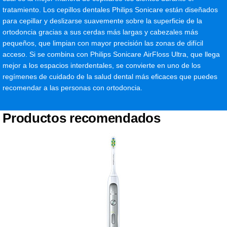
tratamiento. Los cepillos dentales Philips Sonicare están diseñados
para cepillar y deslizarse suavemente sobre la superficie de la
ortodoncia gracias a sus cerdas más largas y cabezales más
pequeños, que limpian con mayor precisión las zonas de difícil
acceso. Si se combina con Philips Sonicare AirFloss Ultra, que llega
mejor a los espacios interdentales, se convierte en uno de los
regímenes de cuidado de la salud dental más eficaces que puedes
recomendar a las personas con ortodoncia.
Productos recomendados