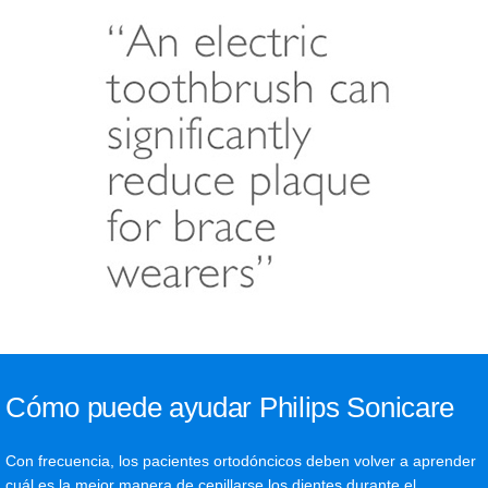
Cómo puede ayudar Philips Sonicare
Con frecuencia, los pacientes ortodóncicos deben volver a aprender
cuál es la mejor manera de cepillarse los dientes durante el