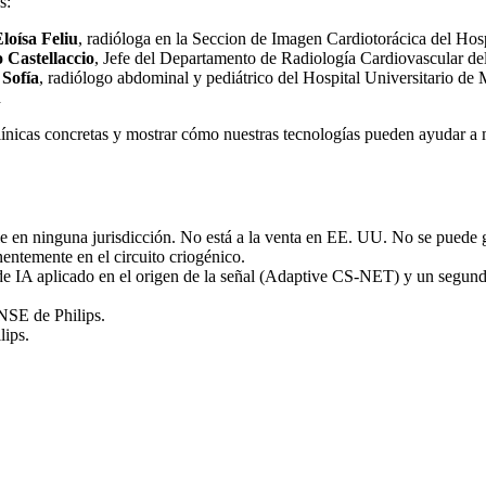
s:
loísa Feliu
, radióloga en la Seccion de Imagen Cardiotorácica del Hos
 Castellaccio
, Jefe del Departamento de Radiología Cardiovascular del
Sofía
, radiólogo abdominal y pediátrico del Hospital Universitario de M
d
s clínicas concretas y mostrar cómo nuestras tecnologías pueden ayudar a m
e en ninguna jurisdicción. No está a la venta en EE. UU. No se puede ga
entemente en el circuito criogénico.
de IA aplicado en el origen de la señal (Adaptive CS-NET) y un segund
SE de Philips.
ips.