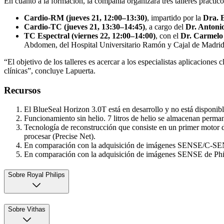
En cuanto a la formación, la compañía organizará tres talleres práctico
Cardio-RM (jueves 21, 12:00–13:30)
, impartido por la
Dra. E
Cardio-TC (jueves 21, 13:30–14:45)
, a cargo del
Dr. Antonio
TC Espectral (viernes 22, 12:00–14:00)
, con el
Dr. Carmelo 
Abdomen, del Hospital Universitario Ramón y Cajal de Madri
“El objetivo de los talleres es acercar a los especialistas aplicacione
clínicas”, concluye Lapuerta.
Recursos
El BlueSeal Horizon 3.0T está en desarrollo y no está disponibl
Funcionamiento sin helio. 7 litros de helio se almacenan perman
Tecnología de reconstrucción que consiste en un primer motor 
procesar (Precise Net).
En comparación con la adquisición de imágenes SENSE/C-SEN
En comparación con la adquisición de imágenes SENSE de Phil
Sobre Royal Philips
Sobre Vithas