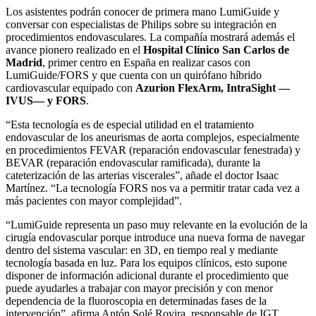
Los asistentes podrán conocer de primera mano LumiGuide y
conversar con especialistas de Philips sobre su integración en
procedimientos endovasculares. La compañía mostrará además el
avance pionero realizado en el
Hospital Clínico San Carlos de
Madrid
, primer centro en España en realizar casos con
LumiGuide/FORS y que cuenta con un quirófano híbrido
cardiovascular equipado con
Azurion FlexArm, IntraSight —
IVUS— y FORS
.
“Esta tecnología es de especial utilidad en el tratamiento
endovascular de los aneurismas de aorta complejos, especialmente
en procedimientos FEVAR (reparación endovascular fenestrada) y
BEVAR (reparación endovascular ramificada), durante la
cateterización de las arterias viscerales”, añade el doctor Isaac
Martínez. “La tecnología FORS nos va a permitir tratar cada vez a
más pacientes con mayor complejidad”.
“LumiGuide representa un paso muy relevante en la evolución de la
cirugía endovascular porque introduce una nueva forma de navegar
dentro del sistema vascular: en 3D, en tiempo real y mediante
tecnología basada en luz. Para los equipos clínicos, esto supone
disponer de información adicional durante el procedimiento que
puede ayudarles a trabajar con mayor precisión y con menor
dependencia de la fluoroscopia en determinadas fases de la
intervención”, afirma Antón Solé Rovira, responsable de IGT