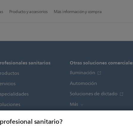
s​
Producto y accesorios​
Más información y compra​
rofesionales sanitarios
Otras soluciones comerciale
Iluminación
roductos
Automoción
ervicios
Soluciones de dictado
specialidades
oluciones
Más
profesional sanitario?