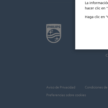
La información
hacer clic en 
Haga clic en "
C
A
A
p
C
Aviso de Privacidad
Condiciones de
Preferencias sobre cookies