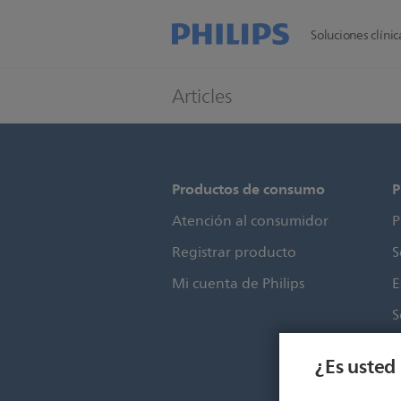
Soluciones clínica
Articles
Productos de consumo
P
Atención al consumidor
P
Registrar producto
S
Mi cuenta de Philips
E
S
¿Es usted 