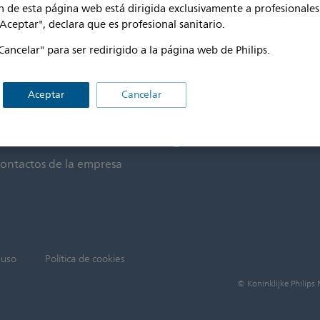
 de esta página web está dirigida exclusivamente a profesionales 
"Aceptar", declara que es profesional sanitario.
Cancelar" para ser redirigido a la página web de Philips.
ontacto y asistencia
Manténgase al día
Aceptar
Cancelar
Suscríbase a nuestro
tención al consumidor
Newsletter
sistencia sanitaria
rofesional
ontactos de la empresa
 uso
Política de cookies
© Koninklijke Philips 