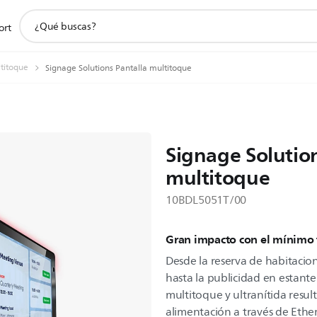
icono
ort
de
soporte
de
ltitoque
Signage Solutions Pantalla multitoque
búsqueda
Signage Solution
multitoque
10BDL5051T/00
Gran impacto con el mínimo
Desde la reserva de habitacion
hasta la publicidad en estanter
multitoque y ultranítida resul
alimentación a través de Ethe