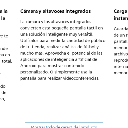
 la
Cámara y altavoces integrados
Carga 
 la
insta
La cámara y los altavoces integrados
convierten esta pequeña pantalla táctil en
Guarda
una solución inteligente muy versátil.
de un 
e te
Utilízalos para medir la cantidad de público
pantall
de tu tienda, realizar análisis de fútbol y
memori
onde
mucho más. Aprovecha el potencial de las
archivo
rma en
aplicaciones de inteligencia artificial de
reprod
 total,
Android para mostrar contenido
intern
personalizado. O simplemente usa la
memoria
e
pantalla para realizar videoconferencias.
ido
s de
po,
Mostrar todo de caract. del producto