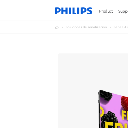
Product
Supp
Soluciones de señalización
Serie L-L