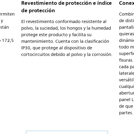
Revestimiento de protección e índice
Conex
de protección
ermiten
Combina
 y
de dist
El revestimiento conformado resistente al
están
pantall
polvo, la suciedad, los hongos y la humedad
D
quieras
protege este producto y facilita su
o 172,5
dinámic
mantenimiento. Cuenta con la clasificación
todo m
IP30, que protege al dispositivo de
superfi
cortocircuitos debido al polvo y la corrosión.
fisuras
cada p
lateral
versáti
cualqui
abertur
panel 
de que 
partes.