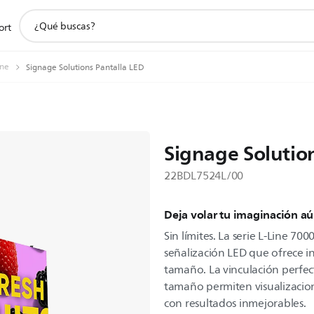
icono
ort
de
soporte
de
ine
Signage Solutions Pantalla LED
búsqueda
Signage Solutio
22BDL7524L/00
Deja volar tu imaginación a
Sin límites. La serie L-Line 700
señalización LED que ofrece in
tamaño. La vinculación perfect
tamaño permiten visualizacio
con resultados inmejorables.