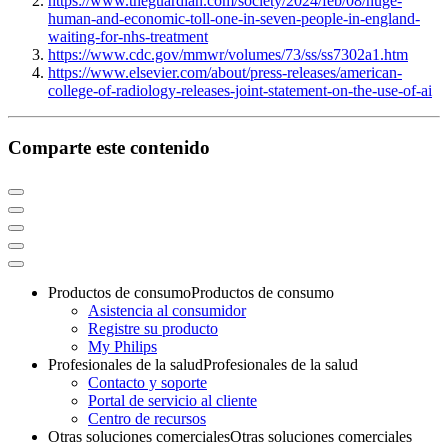
https://www.theguardian.com/society/2024/feb/08/huge-
human-and-economic-toll-one-in-seven-people-in-england-
waiting-for-nhs-treatment
https://www.cdc.gov/mmwr/volumes/73/ss/ss7302a1.htm
https://www.elsevier.com/about/press-releases/american-
college-of-radiology-releases-joint-statement-on-the-use-of-ai
Comparte este contenido
Productos de consumo
Productos de consumo
Asistencia al consumidor
Registre su producto
My Philips
Profesionales de la salud
Profesionales de la salud
Contacto y soporte
Portal de servicio al cliente
Centro de recursos
Otras soluciones comerciales
Otras soluciones comerciales