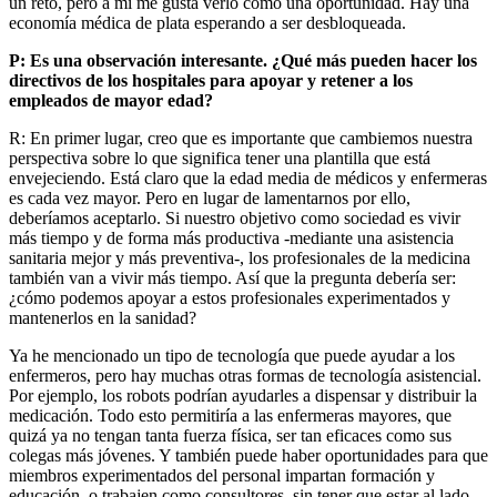
un reto, pero a mí me gusta verlo como una oportunidad. Hay una
economía médica de plata esperando a ser desbloqueada.
P: Es una observación interesante. ¿Qué más pueden hacer los
directivos de los hospitales para apoyar y retener a los
empleados de mayor edad?
R: En primer lugar, creo que es importante que cambiemos nuestra
perspectiva sobre lo que significa tener una plantilla que está
envejeciendo. Está claro que la edad media de médicos y enfermeras
es cada vez mayor. Pero en lugar de lamentarnos por ello,
deberíamos aceptarlo. Si nuestro objetivo como sociedad es vivir
más tiempo y de forma más productiva -mediante una asistencia
sanitaria mejor y más preventiva-, los profesionales de la medicina
también van a vivir más tiempo. Así que la pregunta debería ser:
¿cómo podemos apoyar a estos profesionales experimentados y
mantenerlos en la sanidad?
Ya he mencionado un tipo de tecnología que puede ayudar a los
enfermeros, pero hay muchas otras formas de tecnología asistencial.
Por ejemplo, los robots podrían ayudarles a dispensar y distribuir la
medicación. Todo esto permitiría a las enfermeras mayores, que
quizá ya no tengan tanta fuerza física, ser tan eficaces como sus
colegas más jóvenes. Y también puede haber oportunidades para que
miembros experimentados del personal impartan formación y
educación, o trabajen como consultores, sin tener que estar al lado