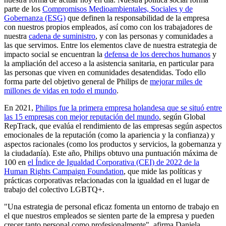
parte de los
Compromisos Medioambientales, Sociales y de
Gobernanza (ESG)
que definen la responsabilidad de la empresa
con nuestros propios empleados, así como con los trabajadores de
nuestra
cadena de suministro
, y con las personas y comunidades a
las que servimos. Entre los elementos clave de nuestra estrategia de
impacto social se encuentran la
defensa de los derechos humanos
y
la ampliación del acceso a la asistencia sanitaria, en particular para
las personas que viven en comunidades desatendidas. Todo ello
forma parte del objetivo general de Philips de
mejorar miles de
millones de vidas en todo el mundo
.
En 2021,
Philips fue la primera empresa holandesa que se situó entre
las 15 empresas con mejor reputación del mundo
, según Global
RepTrack, que evalúa el rendimiento de las empresas según aspectos
emocionales de la reputación (como la apariencia y la confianza) y
aspectos racionales (como los productos y servicios, la gobernanza y
la ciudadanía). Este año, Philips obtuvo una puntuación máxima de
100 en
el Índice de Igualdad Corporativa (CEI) de 2022 de la
Human Rights Campaign Foundation
, que mide las políticas y
prácticas corporativas relacionadas con la igualdad en el lugar de
trabajo del colectivo LGBTQ+.
"Una estrategia de personal eficaz fomenta un entorno de trabajo en
el que nuestros empleados se sienten parte de la empresa y pueden
crecer tanto personal como profesionalmente", afirma Daniela