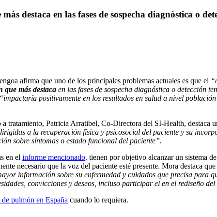
e más destaca en las fases de sospecha diagnóstica o de
Bengoa afirma que uno de los principales problemas actuales es que el
“
ión que más destaca
en las fases de sospecha diagnóstica o detección te
“impactaría positivamente en los resultados en salud a nivel población
 a tratamiento, Patricia Arratibel, Co-Directora del SI-Health, destaca 
dirigidas a la recuperación física y psicosocial del paciente y su inco
ción sobre síntomas o estado funcional del paciente”.
as en el
informe mencionado,
tienen por objetivo alcanzar un sistema de 
nte necesario que la voz del paciente esté presente. Mora destaca que 
mayor información sobre su enfermedad y cuidados que precisa para que
dades, convicciones y deseos, incluso participar el en el rediseño del 
r de pulmón en España
cuando lo requiera.