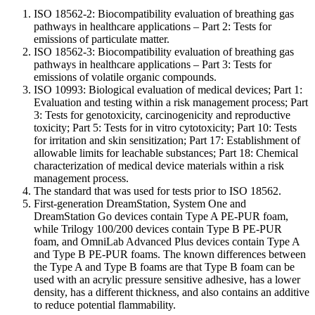
ISO 18562-2: Biocompatibility evaluation of breathing gas
pathways in healthcare applications – Part 2: Tests for
emissions of particulate matter.
ISO 18562-3: Biocompatibility evaluation of breathing gas
pathways in healthcare applications – Part 3: Tests for
emissions of volatile organic compounds.
ISO 10993: Biological evaluation of medical devices; Part 1:
Evaluation and testing within a risk management process; Part
3: Tests for genotoxicity, carcinogenicity and reproductive
toxicity; Part 5: Tests for in vitro cytotoxicity; Part 10: Tests
for irritation and skin sensitization; Part 17: Establishment of
allowable limits for leachable substances; Part 18: Chemical
characterization of medical device materials within a risk
management process.
The standard that was used for tests prior to ISO 18562.
First-generation DreamStation, System One and
DreamStation Go devices contain Type A PE-PUR foam,
while Trilogy 100/200 devices contain Type B PE-PUR
foam, and OmniLab Advanced Plus devices contain Type A
and Type B PE-PUR foams. The known differences between
the Type A and Type B foams are that Type B foam can be
used with an acrylic pressure sensitive adhesive, has a lower
density, has a different thickness, and also contains an additive
to reduce potential flammability.