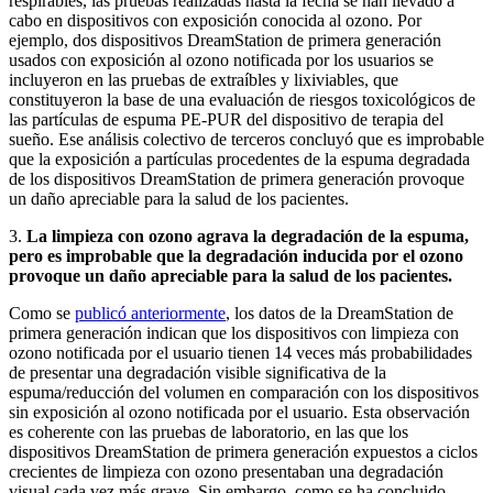
respirables, las pruebas realizadas hasta la fecha se han llevado a
cabo en dispositivos con exposición conocida al ozono. Por
ejemplo, dos dispositivos DreamStation de primera generación
usados con exposición al ozono notificada por los usuarios se
incluyeron en las pruebas de extraíbles y lixiviables, que
constituyeron la base de una evaluación de riesgos toxicológicos de
las partículas de espuma PE-PUR del dispositivo de terapia del
sueño. Ese análisis colectivo de terceros concluyó que es improbable
que la exposición a partículas procedentes de la espuma degradada
de los dispositivos DreamStation de primera generación provoque
un daño apreciable para la salud de los pacientes.
3.
La limpieza con ozono agrava la degradación de la espuma,
pero es improbable que la degradación inducida por el ozono
provoque un daño apreciable para la salud de los pacientes.
Como se
publicó anteriormente
, los datos de la DreamStation de
primera generación indican que los dispositivos con limpieza con
ozono notificada por el usuario tienen 14 veces más probabilidades
de presentar una degradación visible significativa de la
espuma/reducción del volumen en comparación con los dispositivos
sin exposición al ozono notificada por el usuario. Esta observación
es coherente con las pruebas de laboratorio, en las que los
dispositivos DreamStation de primera generación expuestos a ciclos
crecientes de limpieza con ozono presentaban una degradación
visual cada vez más grave. Sin embargo, como se ha concluido