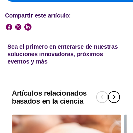
Boletín de Philips Avent Academy
Compartir este artículo:
Reciba las últimas noticias
en su buzón de correo
Sea el primero en enterarse de nuestras
Regístrese ahora
soluciones innovadoras, próximos
eventos y más
Artículos relacionados
basados ​​en la ciencia