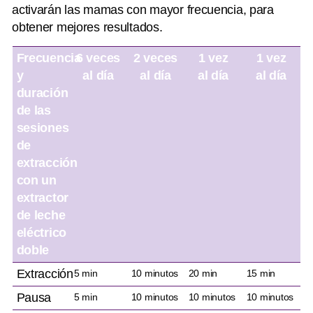
activarán las mamas con mayor frecuencia, para
obtener mejores resultados.
Frecuencia
6 veces
2 veces
1 vez
1 vez
y
al día
al día
al día
al día
duración
de las
sesiones
de
extracción
con un
extractor
de leche
eléctrico
doble
Extracción
5 min
10 minutos
20 min
15 min
Pausa
5 min
10 minutos
10 minutos
10 minutos