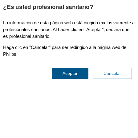
This page is also available in
United States (English)
¿Es usted profesional sanitario?
La información de esta página web está dirigida exclusivamente a
profesionales sanitarios. Al hacer clic en "Aceptar", declara que
es profesional sanitario.
Noticias y actualizaciones
> Actualización sobre el conjunto
completo de los resultados de las pruebas para los dispositivos de
Haga clic en "Cancelar" para ser redirigido a la página web de
terapia del sueño en casa
Philips.
Actualización sobre el conjunto
completo de los resultados de las
Aceptar
Cancelar
pruebas para los dispositivos de
terapia del sueño en casa
16 de mayo de 2023
La seguridad del paciente es nuestra principal prioridad, y es
importante que los pacientes se sientan seguros al utilizar los
dispositivos Philips Respironics. Desde que anunciamos la