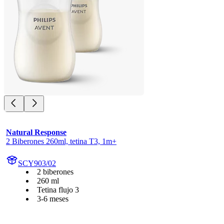
Natural Response
2 Biberones 260ml, tetina T3, 1m+
SCY903/02
2 biberones
260 ml
Tetina flujo 3
3-6 meses