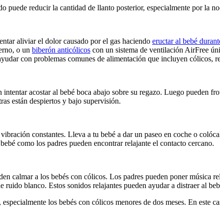
 puede reducir la cantidad de llanto posterior, especialmente por la n
entar aliviar el dolor causado por el gas haciendo 
eructar al bebé durant
erno, o un 
biberón anticólicos
 con un sistema de ventilación AirFree úni
e ayudar con problemas comunes de alimentación que incluyen cólicos, re
n intentar acostar al bebé boca abajo sobre su regazo. Luego pueden frot
ras están despiertos y bajo supervisión.
 vibración constantes. Lleva a tu bebé a dar un paseo en coche o colócalo
l bebé como los padres pueden encontrar relajante el contacto cercano.
n calmar a los bebés con cólicos. Los padres pueden poner música rela
 ruido blanco. Estos sonidos relajantes pueden ayudar a distraer al bebé
, especialmente los bebés con cólicos menores de dos meses. En este ca