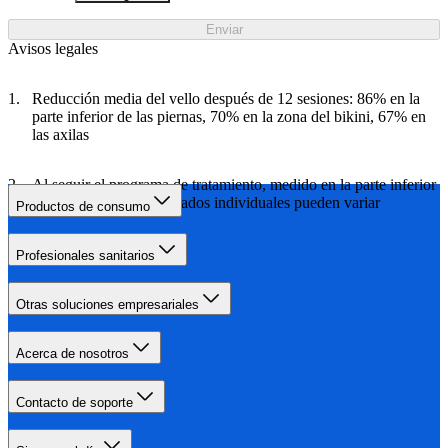
Enviar
Avisos legales
Reducción media del vello después de 12 sesiones: 86% en la
parte inferior de las piernas, 70% en la zona del bikini, 67% en
las axilas
Al seguir el programa de tratamiento, medido en la parte inferior
de las piernas, los resultados individuales pueden variar
Productos de consumo
Profesionales sanitarios
Otras soluciones empresariales
Acerca de nosotros
Contacto de soporte