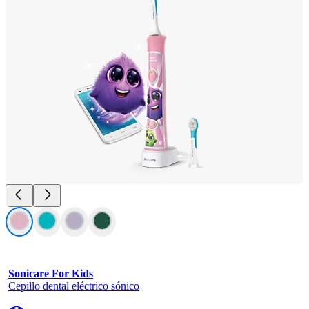
Sonicare For Kids
Cepillo dental eléctrico sónico