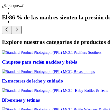
¿Sabía que...?
El 86 % de las madres sienten la presión d
Explore nuestras categorías de productos 
Chupetes para recién nacidos y bebés
Extractores de leche y cuidado
Biberones y tetinas