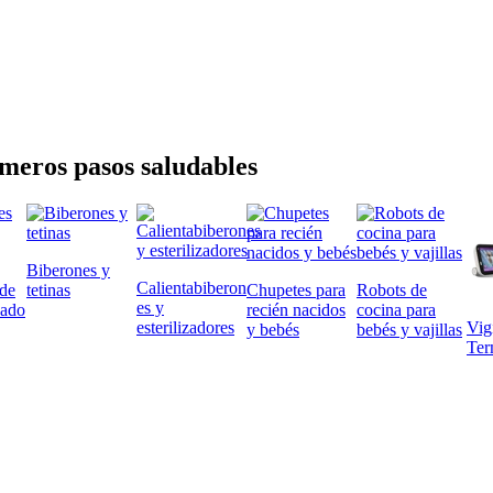
meros pasos saludables
Biberones y
Calientabiberon
 de
tetinas
Chupetes para
Robots de
es y
dado
recién nacidos
cocina para
esterilizadores
Vig
y bebés
bebés y vajillas
Ter