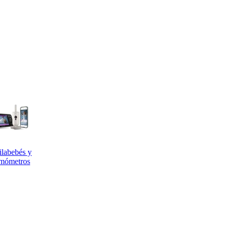
ilabebés y
mómetros