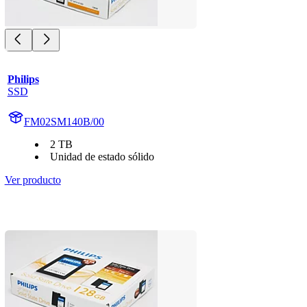
Philips
SSD
FM02SM140B/00
2 TB
Unidad de estado sólido
Ver producto