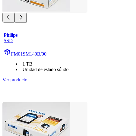
Philips
SSD
FM01SM140B/00
1 TB
Unidad de estado sólido
Ver producto