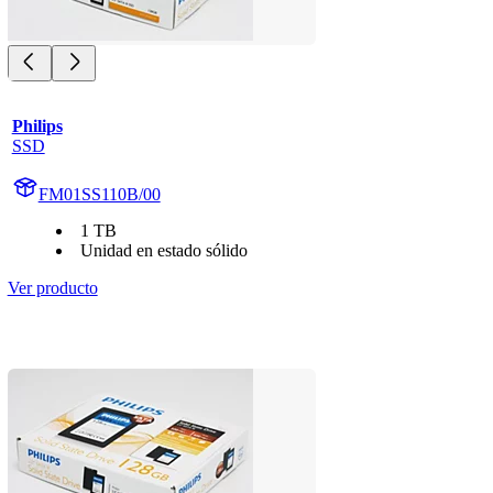
Philips
SSD
FM01SS110B/00
1 TB
Unidad en estado sólido
Ver producto