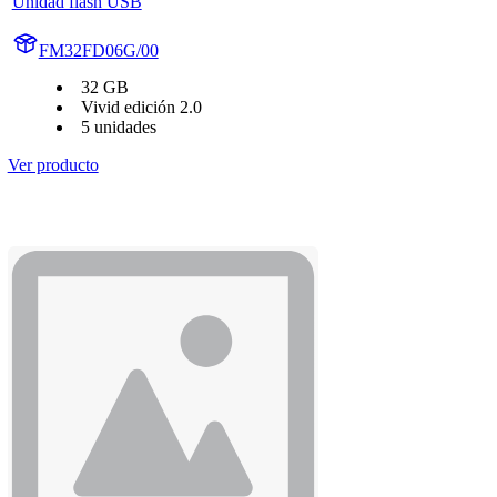
Unidad flash USB
FM32FD06G/00
32 GB
Vivid edición 2.0
5 unidades
Ver producto