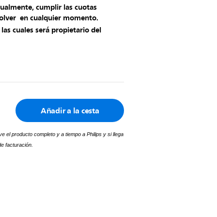
sualmente, cumplir las cuotas
volver en cualquier momento.
las cuales será propietario del
Añadir a la cesta
e el producto completo y a tiempo a Philips y si llega
e facturación.