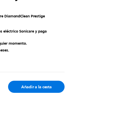
are DiamondClean Prestige
es eléctrico Sonicare y paga
lquier momento.
eses.
Añadir a la cesta