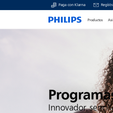
Paga con Klarna
Regístr
Productos
Asi
Programas
Innovador, sencillo