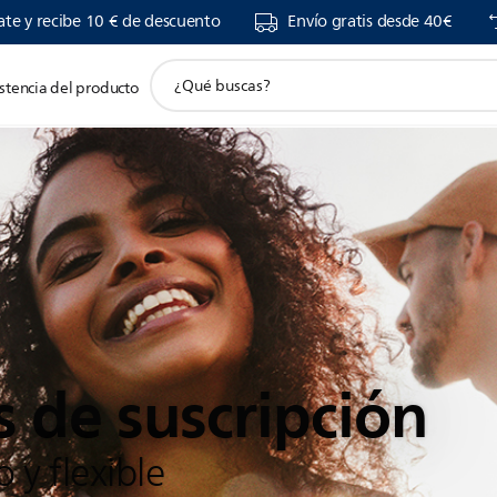
ate y recibe 10 € de descuento
Envío gratis desde 40€
icono
stencia del producto
de
soporte
de
búsqueda
 de suscripción
 y flexible