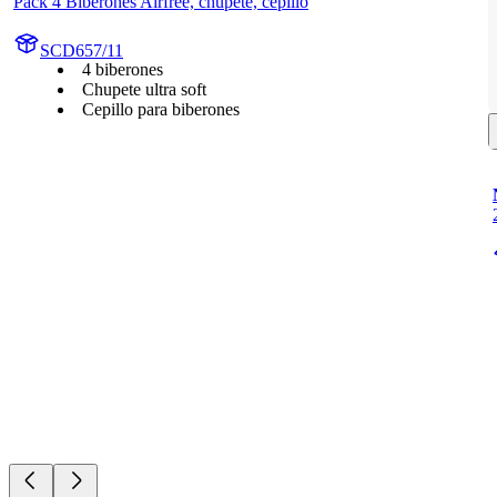
Pack 4 Biberones Airfree, chupete, cepillo
SCD657/11
4 biberones
Chupete ultra soft
Cepillo para biberones