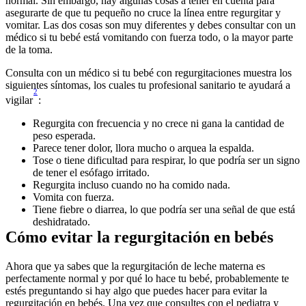
normal. Sin embargo, hay algunas cosas a tener en cuenta para 
asegurarte de que tu pequeño no cruce la línea entre regurgitar y 
vomitar. Las dos cosas son muy diferentes y debes consultar con un 
médico si tu bebé está vomitando con fuerza todo, o la mayor parte 
de la toma.
Consulta con un médico si tu bebé con regurgitaciones muestra los 
siguientes síntomas, los cuales tu profesional sanitario te ayudará a 
2
vigilar
:
Regurgita con frecuencia y no crece ni gana la cantidad de 
peso esperada.
Parece tener dolor, llora mucho o arquea la espalda.
Tose o tiene dificultad para respirar, lo que podría ser un signo 
de tener el esófago irritado.
Regurgita incluso cuando no ha comido nada.
Vomita con fuerza.
Tiene fiebre o diarrea, lo que podría ser una señal de que está 
deshidratado.
Cómo evitar la regurgitación en bebés
Ahora que ya sabes que la regurgitación de leche materna es 
perfectamente normal y por qué lo hace tu bebé, probablemente te 
estés preguntando si hay algo que puedes hacer para evitar la 
regurgitación en bebés. Una vez que consultes con el pediatra y 