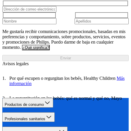
Me gustaría recibir comunicaciones promocionales, basadas en mis
preferencias y comportamiento, sobre productos, servicios, eventos
y promociones de Philips. Puedo darme de baja en cualquier
momento.
¿Qué significa?
Enviar
Avisos legales
Por qué escupen o regurgitan los bebés, Healthy Children
Más
información
La regurgitación en los bebés: qué es normal y qué no, Mayo
Clinic
Más información
Productos de consumo
Profesionales sanitarios