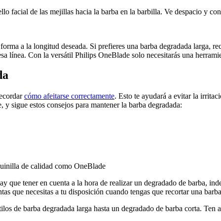
lo facial de las mejillas hacia la barba en la barbilla. Ve despacio y 
orma a la longitud deseada. Si prefieres una barba degradada larga, reco
sa línea. Con la versátil Philips OneBlade solo necesitarás una herramien
da
ecordar 
cómo afeitarse correctamente
. Esto te ayudará a evitar la irritac
e, y sigue estos consejos para mantener la barba degradada:
maquinilla de calidad como OneBlade
ay que tener en cuenta a la hora de realizar un degradado de barba, inde
tas que necesitas a tu disposición cuando tengas que recortar una barba 
stilos de barba degradada larga hasta un degradado de barba corta. Ten 