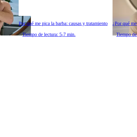
Por qué me pica la barba: causas y tratamiento
¿Por qué me 
Tiempo de lectura: 5-7 min.
Tiempo de 