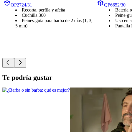
QP2724/31
QP6652/30
Recorta, perfila y afeita
Batería r
Cuchilla 360
Peine-gu
Peines-guía para barba de 2 días (1, 3,
Uso en s
5 mm)
Pantalla
Te podría gustar