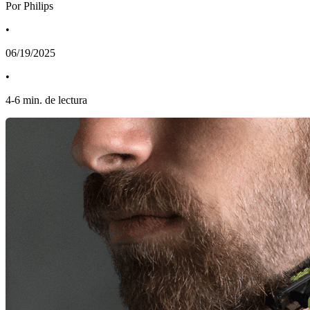
Por Philips
•
06/19/2025
•
4
-
6
min. de lectura