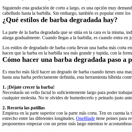
Siguiendo esta gradación de corto a largo, es una opción muy demanda
cabelludo hasta la barbilla. Sin embargo, también es popular entre lo
¿Qué estilos de barba degradada hay?
La parte de la barba degradada que se sitúa en la cara es la misma, inde
alarga gradualmente. Cuando llegas a la barbilla, es cuando entra en j
Los estilos de degradado de barba corta llevan una barba más corta en l
hacen que la barba en la barbilla sea más grande y tupida, con la forma 
Cómo hacer una barba degradada paso a p
Es mucho más fácil hacer un degrado de barba cuando tienes una maquin
hasta una barba perfectamente definida, esta herramienta híbrida cont
1. ¡Déjate crecer la barba!
Necesitarás un vello facial lo suficientemente largo para poder trabajar
cualquier molestia. No te olvides de humedecerlo y peinarlo justo ante
2. Recorta las patillas
Empieza en la parte superior con la parte más corta. Ten en cuenta la t
estrecho entre las diferentes longitudes. 
OneBlade
 tiene peines para r
proponemos empezar con un peine más largo mientras te acostumbras a