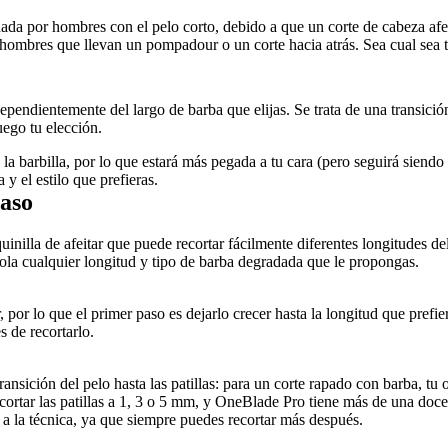
da por hombres con el pelo corto, debido a que un corte de cabeza afei
s hombres que llevan un pompadour o un corte hacia atrás. Sea cual sea
pendientemente del largo de barba que elijas. Se trata de una transición s
uego tu elección.
a barbilla, por lo que estará más pegada a tu cara (pero seguirá siendo l
y el estilo que prefieras.
aso
illa de afeitar que puede recortar fácilmente diferentes longitudes de
rola cualquier longitud y tipo de barba degradada que le propongas.
, por lo que el primer paso es dejarlo crecer hasta la longitud que prefie
s de recortarlo.
ransición del pelo hasta las patillas: para un corte rapado con barba, t
ecortar las patillas a 1, 3 o 5 mm, y OneBlade Pro tiene más de una doc
 la técnica, ya que siempre puedes recortar más después.