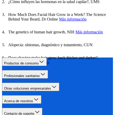
¿Cómo influyen las hormonas en la salud capilar?, UMS
How Much Does Facial Hair Grow in a Week? The Science
Behind Your Beard, Dr Online
Más información
The genetics of human hair growth, NIH
Más información
Alopecia: síntomas, diagnóstico y tratamiento, CUN
Does shaving make hair grow back thicker and darker?,
UTexas
Más información
Productos de consumo
Profesionales sanitarios
Otras soluciones empresariales
Acerca de nosotros
Contacto de soporte