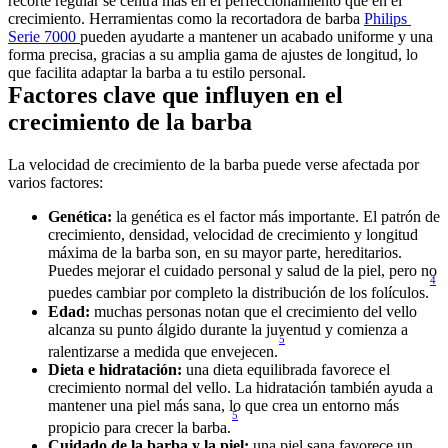
recorte regular se centra más en el perfeccionamiento que en el 
crecimiento. Herramientas como la recortadora de barba 
Philips 
Serie 7000 
pueden ayudarte a mantener un acabado uniforme y una 
forma precisa, gracias a su amplia gama de ajustes de longitud, lo 
que facilita adaptar la barba a tu estilo personal. 
Factores clave que influyen en el 
crecimiento de la barba 
La velocidad de crecimiento de la barba puede verse afectada por 
varios factores: 
Genética:
 la genética es el factor más importante. El patrón de 
crecimiento, densidad, velocidad de crecimiento y longitud 
máxima de la barba son, en su mayor parte, hereditarios. 
Puedes mejorar el cuidado personal y salud de la piel, pero no 
4
puedes cambiar por completo la distribución de los folículos.
Edad: 
muchas personas notan que el crecimiento del vello 
alcanza su punto álgido durante la juventud y comienza a 
5
ralentizarse a medida que envejecen.
Dieta e hidratación: 
una dieta equilibrada favorece el 
crecimiento normal del vello. La hidratación también ayuda a 
mantener una piel más sana, lo que crea un entorno más 
5
propicio para crecer la barba.
Cuidado de la barba y la piel:
 una piel sana favorece un 