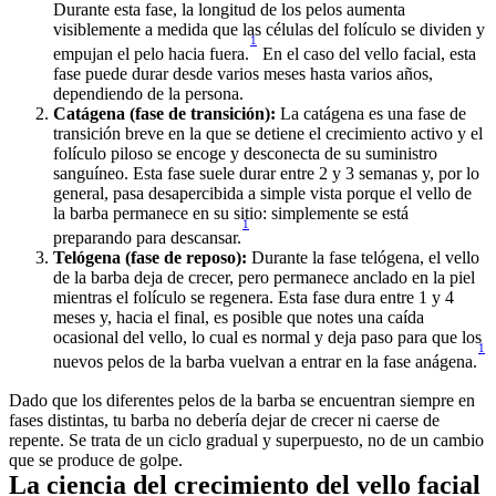
Durante esta fase, la longitud de los pelos aumenta 
visiblemente a medida que las células del folículo se dividen y 
1
empujan el pelo hacia fuera.
 En el caso del vello facial, esta 
fase puede durar desde varios meses hasta varios años, 
dependiendo de la persona. 
Catágena (fase de transición):
 La catágena es una fase de 
transición breve en la que se detiene el crecimiento activo y el 
folículo piloso se encoge y desconecta de su suministro 
sanguíneo. Esta fase suele durar entre 2 y 3 semanas y, por lo 
general, pasa desapercibida a simple vista porque el vello de 
la barba permanece en su sitio: simplemente se está 
1
preparando para descansar.
Telógena (fase de reposo):
 Durante la fase telógena, el vello 
de la barba deja de crecer, pero permanece anclado en la piel 
mientras el folículo se regenera. Esta fase dura entre 1 y 4 
meses y, hacia el final, es posible que notes una caída 
ocasional del vello, lo cual es normal y deja paso para que los 
1
nuevos pelos de la barba vuelvan a entrar en la fase anágena.
Dado que los diferentes pelos de la barba se encuentran siempre en 
fases distintas, tu barba no debería dejar de crecer ni caerse de 
repente. Se trata de un ciclo gradual y superpuesto, no de un cambio 
que se produce de golpe. 
La ciencia del crecimiento del vello facial 