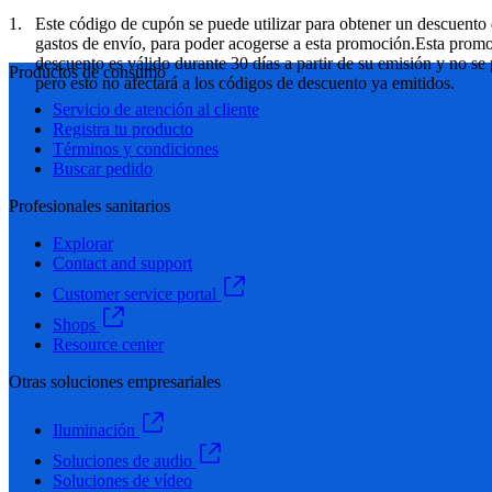
Este código de cupón se puede utilizar para obtener un descuento 
gastos de envío, para poder acogerse a esta promoción.Esta promoc
descuento es válido durante 30 días a partir de su emisión y no s
Productos de consumo
pero esto no afectará a los códigos de descuento ya emitidos.
Servicio de atención al cliente
Registra tu producto
Términos y condiciones
Buscar pedido
Profesionales sanitarios
Explorar
Contact and support
Customer service portal
Shops
Resource center
Otras soluciones empresariales
Iluminación
Soluciones de audio
Soluciones de vídeo