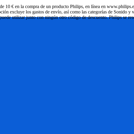
de 10 € en la compra de un producto Philips, en línea en www.philips.e
ión excluye los gastos de envío, así como las categorías de Sonido y v
e puede utilizar junto con ningún otro código de descuento. Philips se 