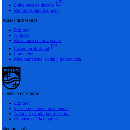
Soluciones de dictado
Monitores para la oficina
Acerca de nosotros
Explorar
Noticias
Relaciones con inversores
Carrera profesional
Innovación
Medioambiente, social y gobernanza
Contacto de soporte
Explorar
Servicio de atención al cliente
Asistencia sanitaria profesional
Contactos de la empresa
Siempre al día