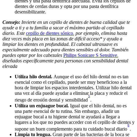
dientes y una pasta dentífrica adecuada. Evita los cepillos de 
dientes de cerdas duras y opta por una pasta dentífrica 
desensibilizante.
Consejo:
 Invierte en un cepillo de dientes de buena calidad que te 
ayude a ti y a tu familia a sacar el máximo partido al cepillado 
diario. Este 
cepillo de dientes sónico
, por ejemplo, elimina hasta 
diez veces más placa en las zonas de difícil acceso* y ayuda a 
limpiar los dientes en profundidad. El cabezal ultrasuave es 
especialmente adecuado para dientes sensibles al dolor. También 
puedes optar por los cabezales 
Philips Sonicare S Sensitive
, 
diseñados específicamente para personas con sensibilidad dental 
elevada
Utiliza hilo dental. 
Aunque el uso del hilo dental no es tan 
esencial como el cepillado, puede ser muy beneficioso a la 
hora de limpiar los espacios interdentales. Utilizar hilo dental 
una vez al día puede ayudar a eliminar la placa y reducir el 
5
riesgo de erosión dental y sensibilidad
.
Utiliza un enjuague bucal.
 Igual que el hilo dental, no es 
una parte esencial de tu rutina. Sin embargo, añadir un 
enjuague bucal a tu higiene dental te ayudará a llegar a 
lugares a los que no puedes acceder con el cepillo de dientes y 
6
supone un buen complemento para tu cuidado bucal diario
.
Limpia tu lengua.
 Gran parte de las bacterias de la boca se 