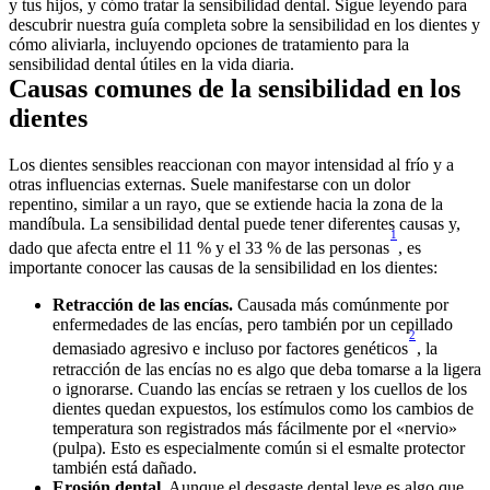
y tus hijos, y cómo tratar la sensibilidad dental. Sigue leyendo para 
descubrir nuestra guía completa sobre la sensibilidad en los dientes y 
cómo aliviarla, incluyendo opciones de tratamiento para la 
sensibilidad dental útiles en la vida diaria.
Causas comunes de la sensibilidad en los 
dientes
Los dientes sensibles reaccionan con mayor intensidad al frío y a 
otras influencias externas. Suele manifestarse con un dolor 
repentino, similar a un rayo, que se extiende hacia la zona de la 
mandíbula. La sensibilidad dental puede tener diferentes causas y, 
1
dado que afecta entre el 11 % y el 33 % de las personas
, es 
importante conocer las causas de la sensibilidad en los dientes:
Retracción de las encías.
 Causada más comúnmente por 
enfermedades de las encías, pero también por un cepillado 
2
demasiado agresivo e incluso por factores genéticos
, la 
retracción de las encías no es algo que deba tomarse a la ligera 
o ignorarse. Cuando las encías se retraen y los cuellos de los 
dientes quedan expuestos, los estímulos como los cambios de 
temperatura son registrados más fácilmente por el «nervio» 
(pulpa). Esto es especialmente común si el esmalte protector 
también está dañado.
Erosión dental.
 Aunque el desgaste dental leve es algo que 