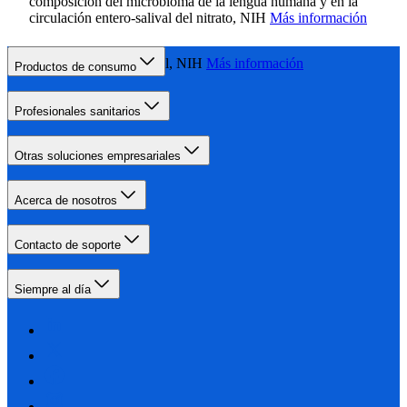
composición del microbioma de la lengua humana y en la
circulación entero-salival del nitrato, NIH
Más información
El flúor y la salud dental, NIH
Más información
Productos de consumo
Profesionales sanitarios
Otras soluciones empresariales
Acerca de nosotros
Contacto de soporte
Siempre al día