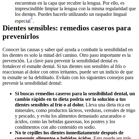
encuentran en la capa que recubre la lengua. Por ello, es 
imprescindible limpiar la lengua con la misma regularidad que 
los dientes. Puedes hacerlo utilizando un raspador lingual 
7
especial
.
Dientes sensibles: remedios caseros para 
prevenirlos
Conocer las causas y saber qué ayuda a combatir la sensibilidad en 
los dientes es solo la mitad del camino. Otro paso importante es la 
prevención. La clave para prevenir la sensibilidad dental es 
fortalecer el esmalte dental. Si tus dientes son sensibles al frío o 
reaccionan al dolor con otros irritantes, puede ser un indicio de que 
tu esmalte se ha debilitado. Evítalo con los siguientes consejos para 
prevenir la sensibilidad dental:
Si buscas remedios caseros para la sensibilidad dental, un 
cambio rápido en tu dieta podría ser la solución a tus 
dientes sensibles al frío o al dolor.
 Lleva una dieta rica en 
minerales, como productos lácteos, verduras, cereales de trigo 
y pescado, y evita los alimentos demasiado azucarados o 
ácidos, como las bebidas gaseosas, los postres y los 
condimentos con alto contenido en sodio. 
No te cepilles los dientes inmediatamente después de 
consumir alimentos o bebidas ácidas. 
Esto puede ser más 