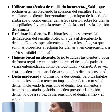
Utilizar una técnica de cepillado incorrecta.
 ¿Sabías que 
podrías estar favoreciendo la abrasión del esmalte? Tanto 
cepillarse los dientes horizontalmente, en lugar de hacerlo de 
arriba abajo, como ejercer demasiada presión sobre los dientes 
al cepillarlos, favorece la retracción de las encías y la abrasión 
del esmalte. 
Rechinar los dientes.
 Rechinar los dientes provoca la 
degradación del esmalte protector y deja al descubierto la 
dentina. Esto es especialmente común en los niños, ya que 
son más propensos a rechinar los dientes y, en consecuencia, a 
3
sufrir sensibilidad dental
.
Higiene bucal insuficiente.
 Si no te cuidas tus dientes y boca 
de forma regular y exhaustiva, corres el riesgo de padecer 
varias enfermedades, como periodontitis1 y caries6. A su vez, 
2
estas pueden aumentar el desarrollo de los dientes sensibles
.
Dieta inadecuada.
 Quizás no te des cuenta, pero tus hábitos 
alimenticios pueden tener un impacto duradero en tu salud 
dental, incluyendo la sensibilidad dental. Los alimentos y 
bebidas azucarados y ácidos pueden provocar la erosión 
dental, lo que a su vez causa sensibilidad dental al frío y al 
4
calor
.