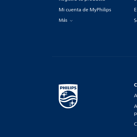
Mi cuenta de MyPhilips
E
Más
S
C
A
A
p
C