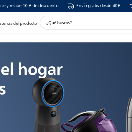
ate y recibe 10 € de descuento
Envío gratis desde 40€
icono
stencia del producto
de
soporte
de
búsqueda
el hogar
s