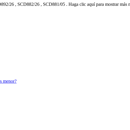
892/26
,
SCD882/26
,
SCD881/05
.
Haga clic aquí para mostrar más
es menor?