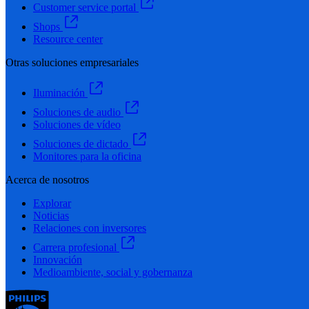
Customer service portal
Shops
Resource center
Otras soluciones empresariales
Iluminación
Soluciones de audio
Soluciones de vídeo
Soluciones de dictado
Monitores para la oficina
Acerca de nosotros
Explorar
Noticias
Relaciones con inversores
Carrera profesional
Innovación
Medioambiente, social y gobernanza