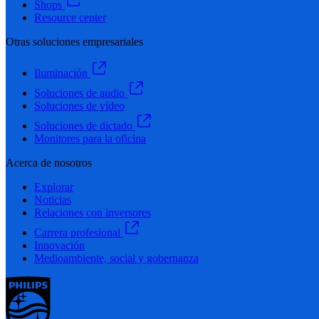
Shops
Resource center
Otras soluciones empresariales
Iluminación
Soluciones de audio
Soluciones de vídeo
Soluciones de dictado
Monitores para la oficina
Acerca de nosotros
Explorar
Noticias
Relaciones con inversores
Carrera profesional
Innovación
Medioambiente, social y gobernanza