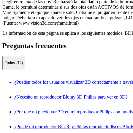
elegir entre una de las dos. Rechazará la totalidad o parte de la info
Game, le permitirá determinar si sus dos ojos están ACTIVOS de forma 
Mire fijamente el ojo que aparece solo. Coloque el pulgar en frente de
pulgar. Debería ser capaz de ver dos ojos encuadrando el pulgar
(Fuente: www.vision3d.com/frame.html)
La información de esta página se aplica a los siguientes modelos:
BDP
Preguntas frecuentes
Todas (12)
¿Pueden todos los usuarios visualizar 3D correctamente a través
¿Necesito un reproductor Bluray 3D Philips para ver en 3D?
¿Por qué no puedo ver 3D en mi reproductor Philips con un di
¿Puede mi reproductor Blu-Ray Philips reproducir discos Blu