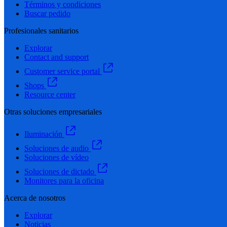
Términos y condiciones
Buscar pedido
Profesionales sanitarios
Explorar
Contact and support
Customer service portal
Shops
Resource center
Otras soluciones empresariales
Iluminación
Soluciones de audio
Soluciones de vídeo
Soluciones de dictado
Monitores para la oficina
Acerca de nosotros
Explorar
Noticias