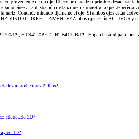
rmación proveniente de un ojo. El cerebro puede suprimir o desactivar l
simultánea. La ilustración de la izquierda muestra lo que debería suced
 la nariz. Continúe mirando fijamente el ojo. Si ambos ojos están activ
. ¿LO HA VISTO CORRECTAMENTE? Ambos ojos están ACTIVOS y es un c
5700/12
,
HTB4150B/12
,
HTB4152B/12
.
Haga clic aquí para most
 de los reproductores Philips?
sco etiquetado 3D?
-Ray en 3D?