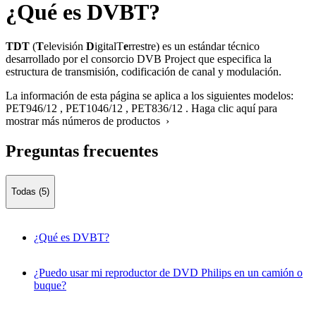
¿Qué es DVBT?
TDT
(
T
elevisión
D
igital
T
e
rrestre) es un estándar técnico
desarrollado por el consorcio DVB Project que especifica la
estructura de transmisión, codificación de canal y modulación.
La información de esta página se aplica a los siguientes modelos:
PET946/12
,
PET1046/12
,
PET836/12
.
Haga clic aquí para
mostrar más números de productos ›
Preguntas frecuentes
Todas (5)
¿Qué es DVBT?
¿Puedo usar mi reproductor de DVD Philips en un camión o
buque?