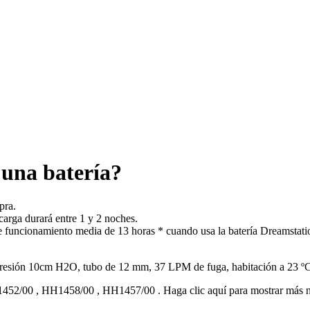
 una batería?
pra.
carga durará entre 1 y 2 noches.
 funcionamiento media de 13 horas * cuando usa la batería Dreamstati
esión 10cm H2O, tubo de 12 mm, 37 LPM de fuga, habitación a 23 ºC
452/00
,
HH1458/00
,
HH1457/00
.
Haga clic aquí para mostrar más