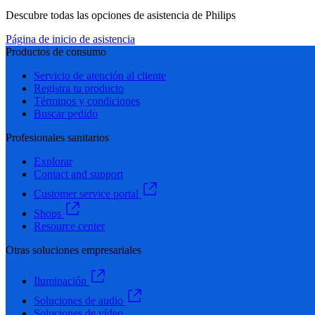
Descubre todas las opciones de asistencia de Philips
Página de inicio de asistencia
Productos de consumo
Servicio de atención al cliente
Registra tu producto
Términos y condiciones
Buscar pedido
Profesionales sanitarios
Explorar
Contact and support
Customer service portal
Shops
Resource center
Otras soluciones empresariales
Iluminación
Soluciones de audio
Soluciones de vídeo