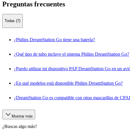
Preguntas frecuentes
Todas (7)
¿Philips DreamStation Go tiene una batería?
¿Qué tipo de tubo incluye el sistema Philips DreamStation Go?
¿Puedo utilizar mi dispositivo PAP DreamStation Go en un avi
¿En qué modelos está disponible Philips DreamStation Go?
¿DreamStation Go es compatible con otras mascarillas de CPA
Mostrar más
¿Buscas algo más?