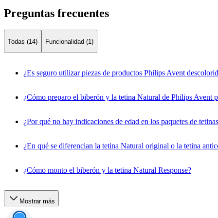
Preguntas frecuentes
Todas (14)
Funcionalidad (1)
¿Es seguro utilizar piezas de productos Philips Avent descolori
¿Cómo preparo el biberón y la tetina Natural de Philips Avent 
¿Por qué no hay indicaciones de edad en los paquetes de tetin
¿En qué se diferencian la tetina Natural original o la tetina anti
¿Cómo monto el biberón y la tetina Natural Response?
Mostrar más