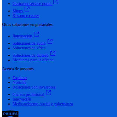
Customer service portal
Shops
Resource center
Otras soluciones empresariales
Iluminación
Soluciones de audio
Soluciones de vídeo
Soluciones de dictado
Monitores para la oficina
Acerca de nosotros
Explorar
Noticias
Relaciones con inversores
Carrera profesional
Innovación
Medioambiente, social y gobernanza