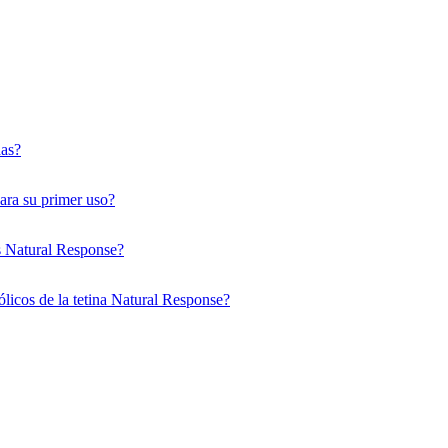
das?
para su primer uso?
as Natural Response?
cólicos de la tetina Natural Response?