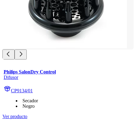
Philips SalonDry Control
Difusor
CP9134/01
Secador
Negro
Ver producto