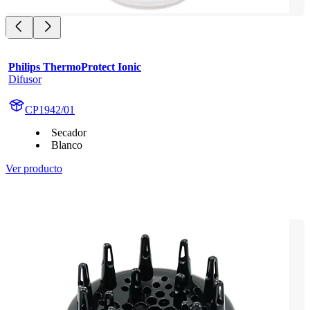
Philips ThermoProtect Ionic
Difusor
CP1942/01
Secador
Blanco
Ver producto