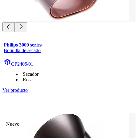
Philips 3000 series
Boquilla de secado
CP2405/01
Secador
Rosa
Ver producto
Nuevo