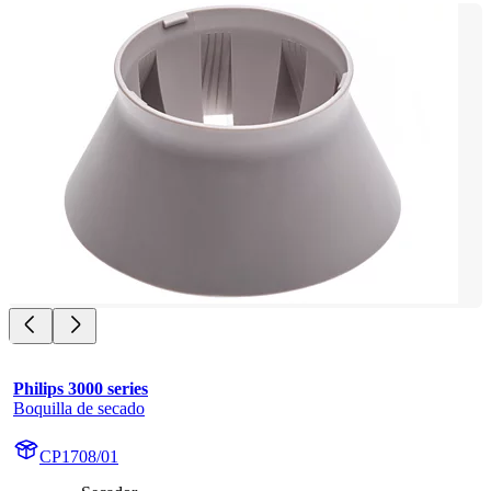
Philips 3000 series
Boquilla de secado
CP1708/01