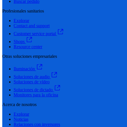
Buscar pedido
Profesionales sanitarios
Explorar
Contact and support
Customer service portal
Shops
Resource center
Otras soluciones empresariales
Iluminación
Soluciones de audio
Soluciones de vídeo
Soluciones de dictado
Monitores para la oficina
Acerca de nosotros
Explorar
Noticias
Relaciones con inversores