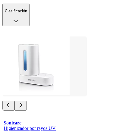
Clasificación
Sonicare
Higienizador por rayos UV