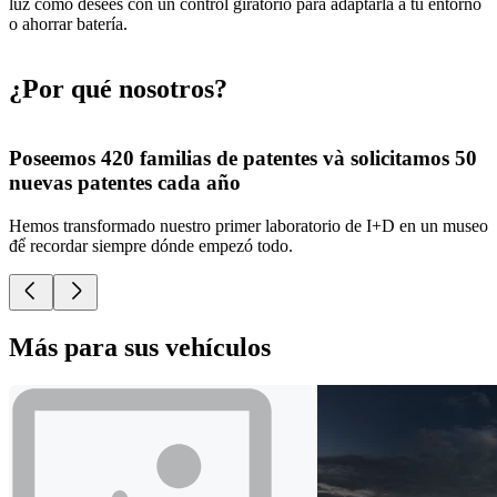
luz como desees con un control giratorio para adaptarla a tu entorno
o ahorrar batería.
¿Por qué nosotros?
Poseemos 420 familias de patentes và solicitamos 50
nuevas patentes cada año
d
Hemos transformado nuestro primer laboratorio de I+D en un museo
C
để recordar siempre dónde empezó todo.
f
Más para sus vehículos