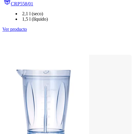
CRP558/01
2,1 l (seco)
1,5 l (líquido)
Ver producto