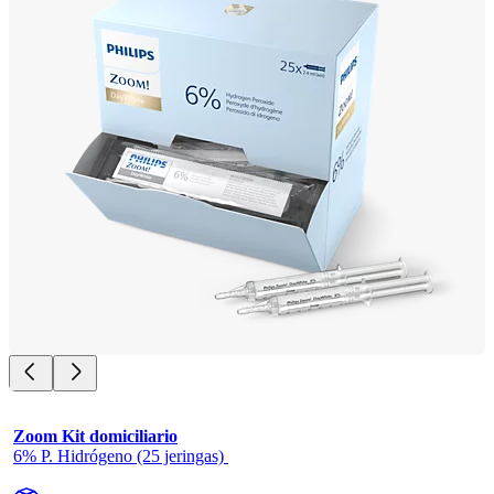
Zoom Kit domiciliario
6% P. Hidrógeno (25 jeringas) 