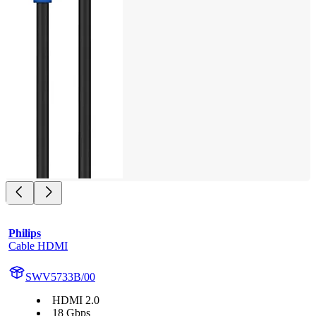
Philips
Cable HDMI
SWV5733B/00
HDMI 2.0
18 Gbps