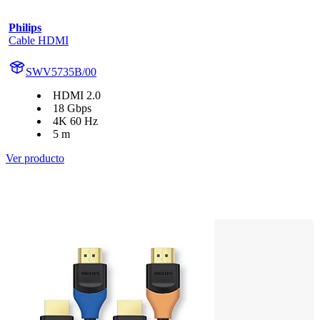
Philips
Cable HDMI
SWV5735B/00
HDMI 2.0
18 Gbps
4K 60 Hz
5 m
Ver producto