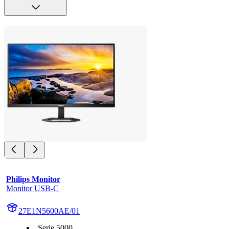
Philips Monitor
Monitor USB-C
27E1N5600AE/01
Serie 5000