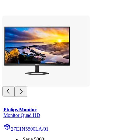
Philips Monitor
Monitor Quad HD
27E1N5500LA/01
Serie 5000