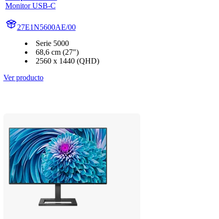
Monitor USB-C
27E1N5600AE/00
Serie 5000
68,6 cm (27")
2560 x 1440 (QHD)
Ver producto