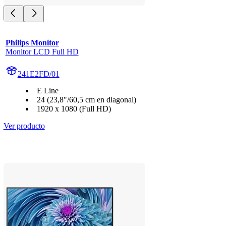
Philips Monitor
Monitor LCD Full HD
241E2FD/01
E Line
24 (23,8"/60,5 cm en diagonal)
1920 x 1080 (Full HD)
Ver producto