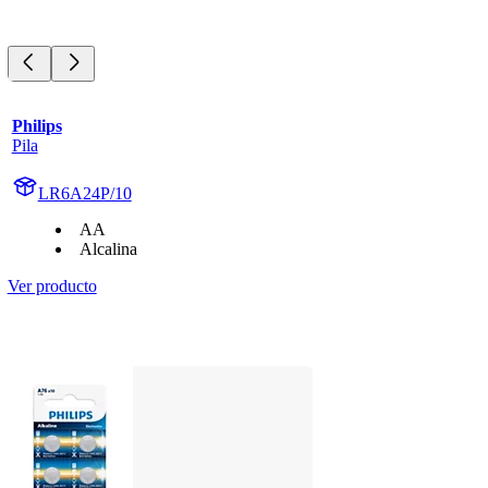
Philips
Pila
LR6A24P/10
AA
Alcalina
Ver producto