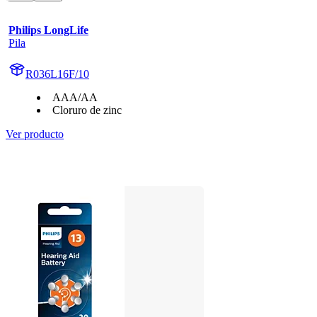
Philips LongLife
Pila
R036L16F/10
AAA/AA
Cloruro de zinc
Ver producto