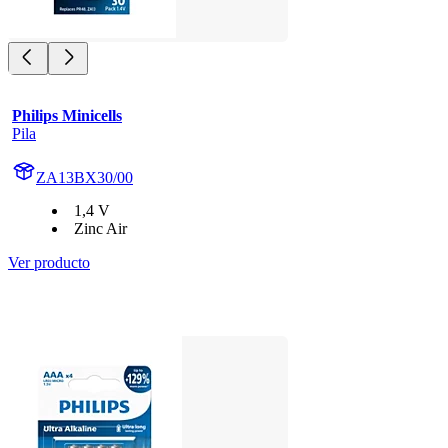
Philips Minicells
Pila
ZA13BX30/00
1,4 V
Zinc Air
Ver producto