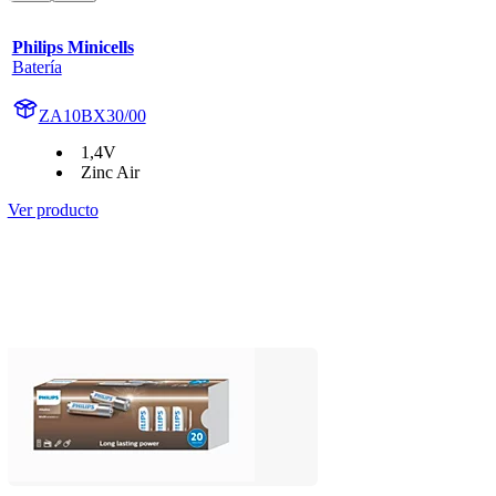
Philips Minicells
Batería
ZA10BX30/00
1,4V
Zinc Air
Ver producto