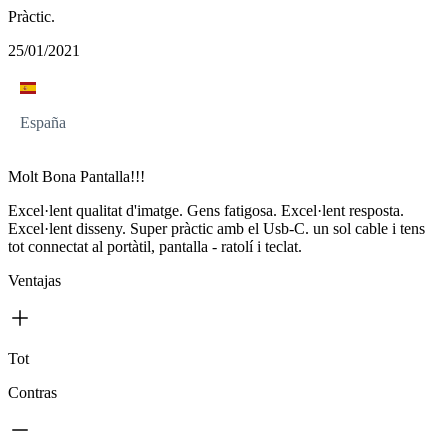
Pràctic.
25/01/2021
España
Molt Bona Pantalla!!!
Excel·lent qualitat d'imatge. Gens fatigosa. Excel·lent resposta.
Excel·lent disseny. Super pràctic amb el Usb-C. un sol cable i tens
tot connectat al portàtil, pantalla - ratolí i teclat.
Ventajas
Tot
Contras