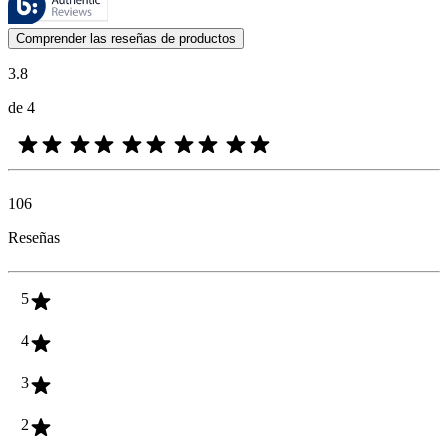
Las opiniones de los clientes en forma de reseñas de productos y calif
Comprender las reseñas de productos
3.8
de 4
106
Reseñas
5
4
3
2