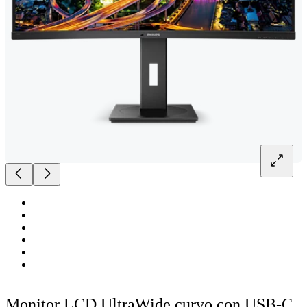
Monitor LCD UltraWide curvo con USB-C