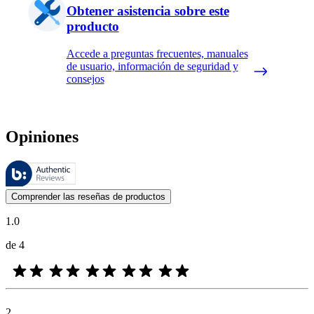
Obtener asistencia sobre este
producto
Accede a preguntas frecuentes, manuales
de usuario, información de seguridad y
consejos
Opiniones
Estas reseñas las gestiona Bazaarvoice y cumplen con la política de au
Las opiniones de los clientes en forma de reseñas de productos y calif
Comprender las reseñas de productos
1.0
de 4
2