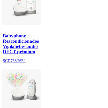
Babyphone
Reacondicionados
Vigilabebés audio
DECT prémium
SCD733/26R1