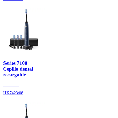
Series 7100
Cepillo dental
recargable
HX742D
HX7423/08