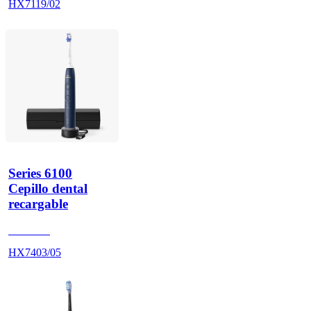
HX7119/02
Series 6100
Cepillo dental
recargable
HX740D
HX7403/05