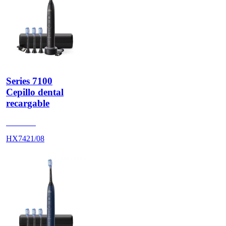
Series 7100
Cepillo dental
recargable
HX742B
HX7421/08