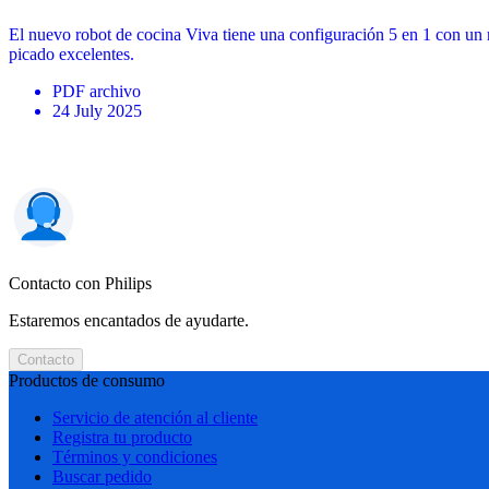
El nuevo robot de cocina Viva tiene una configuración 5 en 1 con un r
picado excelentes.
PDF
archivo
24 July 2025
Contacto con Philips
Estaremos encantados de ayudarte.
Contacto
Productos de consumo
Servicio de atención al cliente
Registra tu producto
Términos y condiciones
Buscar pedido